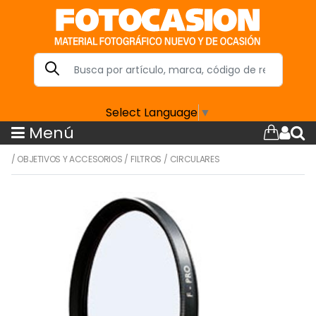
Select Language
▼
Menú
/
OBJETIVOS Y ACCESORIOS
/
FILTROS
/
CIRCULARES