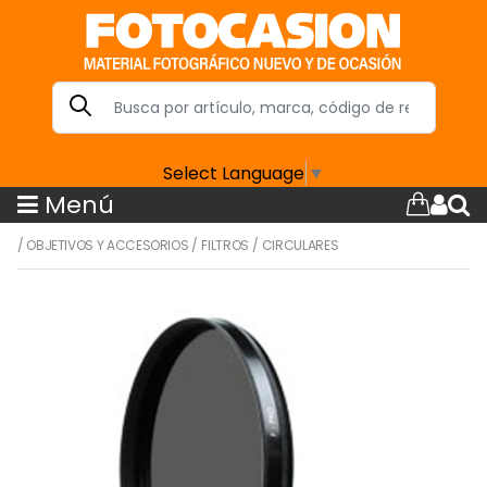
Select Language
▼
Menú
/
OBJETIVOS Y ACCESORIOS
/
FILTROS
/
CIRCULARES