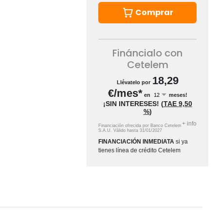
Comprar
Fináncialo con
Cetelem
18,29
Llévatelo por
€/mes*
en
meses!
¡SIN INTERESES!
(
TAE
9,50
%
)
+
info
Financiación ofrecida por Banco Cetelem
S.A.U.
Válido hasta
31/01/2027
FINANCIACIÓN INMEDIATA
si ya
tienes línea de crédito Cetelem