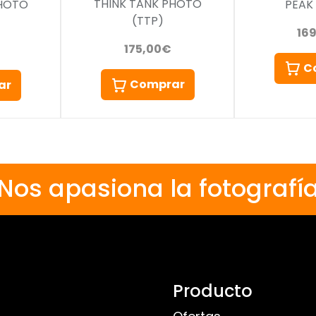
THINK TANK PHOTO
PHOTO
PEAK
(TTP)
16
175,00€
C
Comprar
ar
Nos apasiona la fotografí
Producto