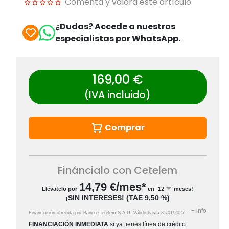
Comenta y valora este artículo
¿Dudas? Accede a nuestros
especialistas por WhatsApp.
169,00 €
(IVA incluido)
Comprar
Fináncialo con Cetelem
14,79
€/mes*
Llévatelo por
en
meses!
¡SIN INTERESES!
(
TAE
9,50 %
)
+
info
Financiación ofrecida por Banco Cetelem S.A.U.
Válido hasta
31/01/2027
FINANCIACIÓN INMEDIATA
si ya tienes línea de crédito