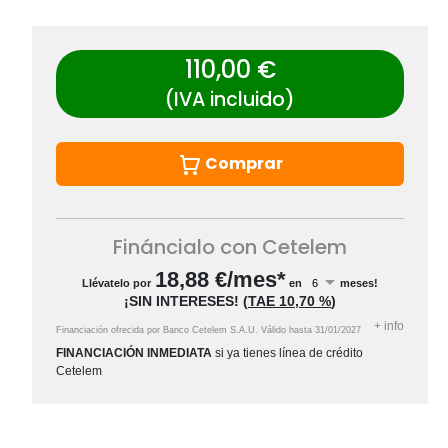
110,00 €
(IVA incluido)
Comprar
Fináncialo con Cetelem
18,88
€/mes*
Llévatelo por
en
meses!
¡SIN INTERESES!
(
TAE
10,70 %
)
+
info
Financiación ofrecida por Banco Cetelem S.A.U.
Válido hasta
31/01/2027
FINANCIACIÓN INMEDIATA
si ya tienes línea de crédito
Cetelem