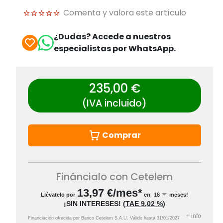
Comenta y valora este artículo
¿Dudas? Accede a nuestros
especialistas por WhatsApp.
235,00 €
(IVA incluido)
Comprar
Fináncialo con Cetelem
13,97
€/mes*
Llévatelo por
en
meses!
¡SIN INTERESES!
(
TAE
9,02 %
)
+
info
Financiación ofrecida por Banco Cetelem S.A.U.
Válido hasta
31/01/2027