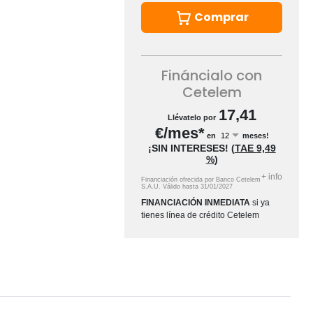
Comprar
Fináncialo con
Cetelem
17,41
Llévatelo por
€/mes*
en
meses!
¡SIN INTERESES!
(
TAE
9,49
%
)
+
info
Financiación ofrecida por Banco Cetelem
S.A.U.
Válido hasta
31/01/2027
FINANCIACIÓN INMEDIATA
si ya
tienes línea de crédito Cetelem