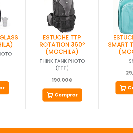
 GLASS
ESTUCHE TTP
ESTUC
ILA)
ROTATION 360º
SMART 
(MOCHILA)
(MO
PHOTO
THINK TANK PHOTO
S
(TTP)
29
190,00€
ar
C
Comprar