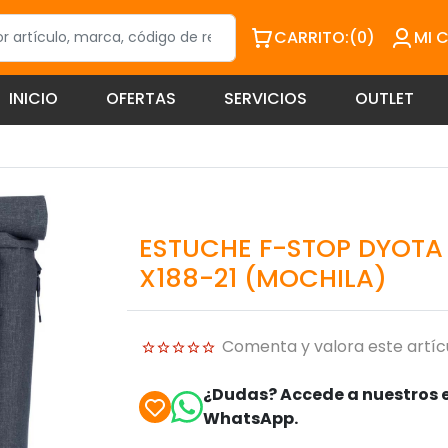
CARRITO:
(0)
MI 
INICIO
OFERTAS
SERVICIOS
OUTLET
ESTUCHE F-STOP DYOTA 
X188-21 (MOCHILA)
Comenta y valora este artíc
¿Dudas? Accede a nuestros e
WhatsApp.