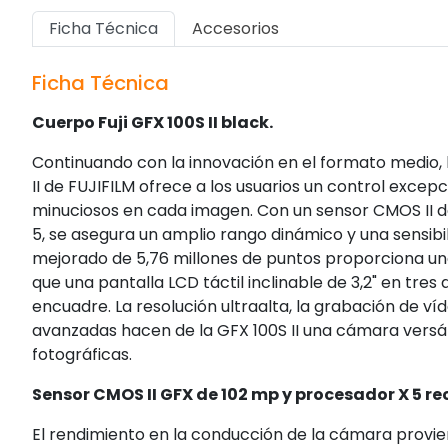
Ficha Técnica
Accesorios
Ficha Técnica
Cuerpo Fuji GFX 100S II black.
Continuando con la innovación en el formato medio,
II de FUJIFILM ofrece a los usuarios un control excep
minuciosos en cada imagen. Con un sensor CMOS II de
5, se asegura un amplio rango dinámico y una sensibil
mejorado de 5,76 millones de puntos proporciona una v
que una pantalla LCD táctil inclinable de 3,2" en tres
encuadre. La resolución ultraalta, la grabación de ví
avanzadas hacen de la GFX 100S II una cámara versáti
fotográficas.
Sensor CMOS II GFX de 102 mp y procesador X 5 r
El rendimiento en la conducción de la cámara provien