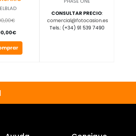
PHASE ONE
ELBLAD
CONSULTAR PRECIO
:
00,00€
comercial@fotocasion.es
Tels.: (+34) 91 539 7490
00,00€
omprar
a