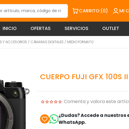
CARRITO:
(0)
MI 
INICIO
OFERTAS
SERVICIOS
OUTLET
 Y ACCESORIOS
/
CÁMARAS DIGITALES
/
MEDIO FORMATO
CUERPO FUJI GFX 100S I
Comenta y valora este artíc
¿Dudas? Accede a nuestros e
WhatsApp.