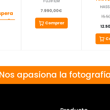
FUJIFILM
HASS
7.990,00€
espera
15.5
Comprar
12.5
C
Nos apasiona la fotografí