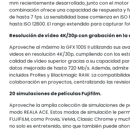
mm recientemente desarrollado, junto con el motor 
combinación ofrece una capacidad de respuesta y fu
de hasta 7 fps. La sensibilidad base comienza en ISO 
hasta ISO 12800. El rango extendido para capturar f
Resolución de vídeo 4K/30p con grabación en la c
Aproveche al máximo la GFX 100S II utilizando sus 
videos en resolución 4K/30p, cumpliendo con los est
calidad de vídeo superior gracias a su capacidad para
datos mejorada de hasta 720 Mb/s. Además, admite 
incluidos ProRes y Blackmagic RAW. La compatibilidad
colaboración en proyectos, centralizando las revisione
20 simulaciones de películas Fujifilm.
Aproveche la amplia colección de simulaciones de pel
modo REALA ACE. Estos modos de simulación le permit
FUJIFILM, como Provia, Velvia, Classic Chrome y mu
no solo es entretenido, sino que también puede aho