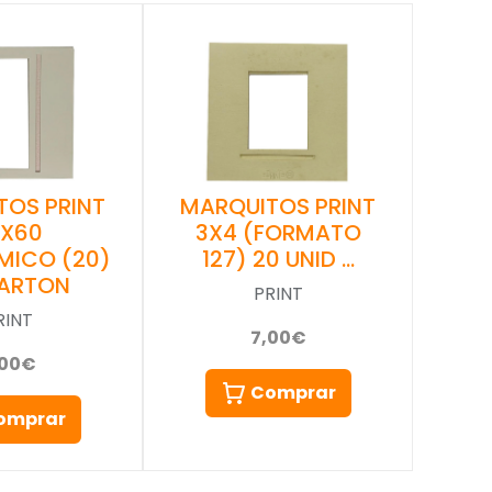
TOS PRINT
MARQUITOS PRINT
4X60
3X4 (FORMATO
MICO (20)
127) 20 UNID …
CARTON
PRINT
RINT
7,00€
,00€
Comprar
omprar