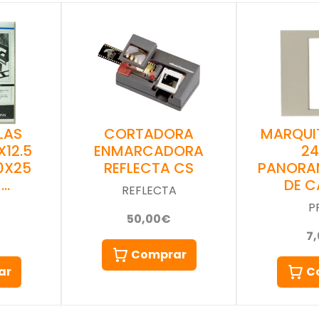
LAS
CORTADORA
MARQUI
X12.5
ENMARCADORA
2
20X25
REFLECTA CS
PANORA
 …
DE 
REFLECTA
P
50,00€
7
Comprar
ar
C