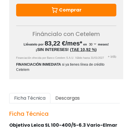
Comprar
Fináncialo con Cetelem
83,22
€/mes*
Llévatelo por
en
meses!
¡SIN INTERESES!
(
TAE
10,92 %
)
+
info
Financiación ofrecida por Banco Cetelem S.A.U.
Válido hasta
31/01/2027
FINANCIACIÓN INMEDIATA
si ya tienes línea de crédito
Cetelem
Ficha Técnica
Descargas
Ficha Técnica
Objetivo Leica SL 100-400/5-6.3 Vario-Elmar