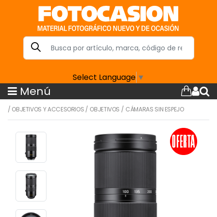
Select Language
▼
Menú
/
OBJETIVOS Y ACCESORIOS
/
OBJETIVOS
/
CÁMARAS SIN ESPEJO