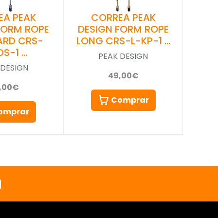
EA PEAK
CORREA PEAK
FORM ROPE
DESIGN FORM ROPE
ARD CRS-
LONG CRS-L-KP-1 …
DS-1 …
PEAK DESIGN
 DESIGN
49,00€
,00€
Comprar
omprar
a