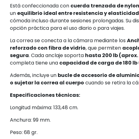
Está confeccionada con
cuerda trenzada de nylon
un
equilibrio ideal entre resistencia y elasticidad
cómoda incluso durante sesiones prolongadas. Su dise
opción práctica para el uso diario o para viajes.
La correa se conecta a la cámara mediante los
Anch
reforzado con fibra de vidrio
, que permiten
acopla
segura
. Cada anclaje soporta
hasta 200 lb (aprox.
completa tiene una
capacidad de carga de 180 lb 
Además, incluye un
bucle de accesorio de alumini
o sujetar la correa al cuerpo
cuando se retira la cá
Especificaciones técnicas:
Longitud máxima: 133,48 cm.
Anchura: 99 mm.
Peso: 68 gr.