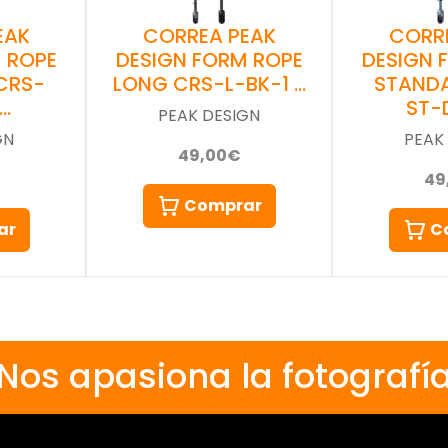
EAK
CORREA PEAK
CORR
 ROPE
DESIGN FORM ROPE
DESIGN 
CRS-
LONG CRS-L-BK-1 …
STAND
 …
ST-
PEAK DESIGN
GN
PEAK
49,00€
49
Comprar
ar
C
Nos apasiona la fotografí