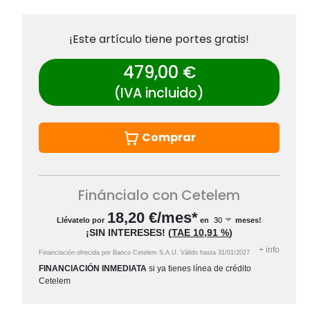
¡Este artículo tiene portes gratis!
479,00 €
(IVA incluido)
Comprar
Fináncialo con Cetelem
18,20
€/mes*
Llévatelo por
en
meses!
¡SIN INTERESES!
(
TAE
10,91 %
)
+
info
Financiación ofrecida por Banco Cetelem S.A.U.
Válido hasta
31/01/2027
FINANCIACIÓN INMEDIATA
si ya tienes línea de crédito
Cetelem