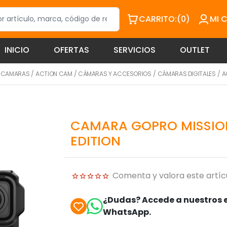
CARRITO:
(0)
MI 
INICIO
OFERTAS
SERVICIOS
OUTLET
/
CAMARAS
/
ACTION CAM
/
CÁMARAS Y ACCESORIOS
/
CÁMARAS DIGITALES
/
A
CAMARA GOPRO MISSION
EDITION
Comenta y valora este artíc
¿Dudas? Accede a nuestros e
WhatsApp.