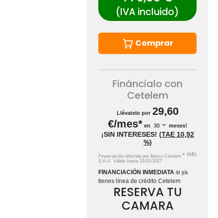
(IVA incluido)
Comprar
Fináncialo con
Cetelem
29,60
Llévatelo por
€/mes*
en
meses!
¡SIN INTERESES!
(
TAE
10,92
%
)
+
info
Financiación ofrecida por Banco Cetelem
S.A.U.
Válido hasta
31/01/2027
FINANCIACIÓN INMEDIATA
si ya
tienes línea de crédito Cetelem
RESERVA TU
CAMARA