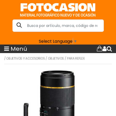
Select Language
▼
Menú
/
OBJETIVOS Y ACCESORIOS
/
OBJETIVOS
/
PARA REFLEX