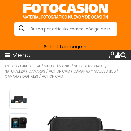
Select Language
▼
Menú
/
VÍDEO Y CINE DIGITAL
/
VIDEOCÁMARAS
/
VIDEO AFICIONADO
/
NATURALEZA
/
CAMARAS
/
ACTION CAM
/
CÁMARAS Y ACCESORIOS
/
CÁMARAS DIGITALES
/
ACTION CAM