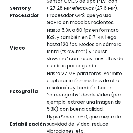
Sensor CMOS de tipo 1/1.9" con
Sensor y
≈ 27‑28 MP efectivos (27.6 MP).
Procesador
Procesador GP2, que ya usa
GoPro en modelos recientes.
Hasta 5.3K a 60 fps en formato
16:9, y también en 8:7. 4K llega
hasta 120 fps. Modos en cámara
Vídeo
lenta (“slow‑mo”) y “burst
slow‑mo” con tasas muy altas de
cuadros por segundo.
Hasta 27 MP para fotos. Permite
capturar imágenes fijas de alta
resolución, y también hacer
Fotografía
“screengrabs” desde vídeo (por
ejemplo, extraer una imagen de
5.3K) con buena calidad.
HyperSmooth 6.0, que mejora la
Estabilización
suavidad del vídeo, reduce
vibraciones, etc.