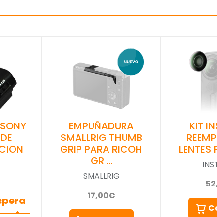
 SONY
EMPUÑADURA
KIT I
 DE
SMALLRIG THUMB
REEMP
CION
GRIP PARA RICOH
LENTES 
GR …
INS
SMALLRIG
52
17,00€
espera
C