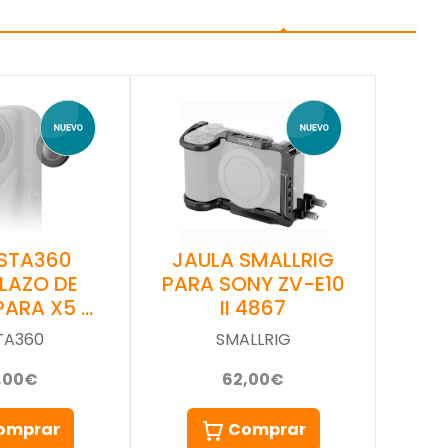
NSTA360
JAULA SMALLRIG
LAZO DE
PARA SONY ZV-E10
PARA X5 …
II 4867
TA360
SMALLRIG
,00€
62,00€
omprar
Comprar