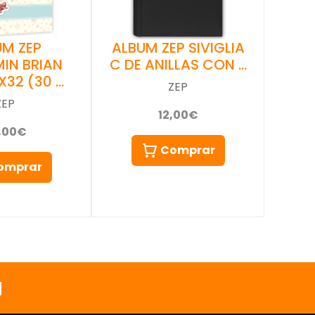
UM ZEP
ALBUM ZEP SIVIGLIA
IN BRIAN
C DE ANILLAS CON …
X32 (30 …
ZEP
ZEP
12,00€
,00€
Comprar
omprar
a