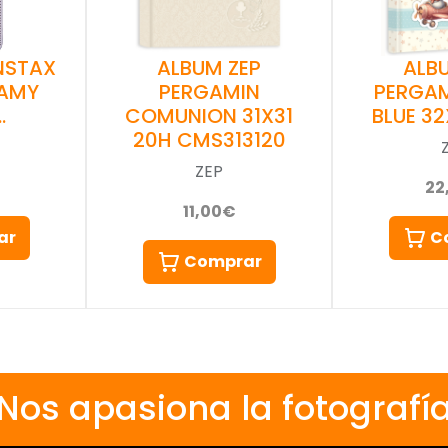
INSTAX
ALBUM ZEP
ALB
EAMY
PERGAMIN
PERGAM
…
COMUNION 31X31
BLUE 32
20H CMS313120
ZEP
22
11,00€
ar
C
Comprar
Nos apasiona la fotografí