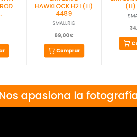
 ROD
HAWKLOCK H21 (11)
(11
…
4489
SMA
G
SMALLRIG
34
69,00€
C
ar
Comprar
Nos apasiona la fotografí