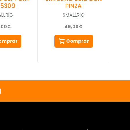
) 5309
PINZA
LLRIG
SMALLRIG
,00€
49,00€
omprar
Comprar
a