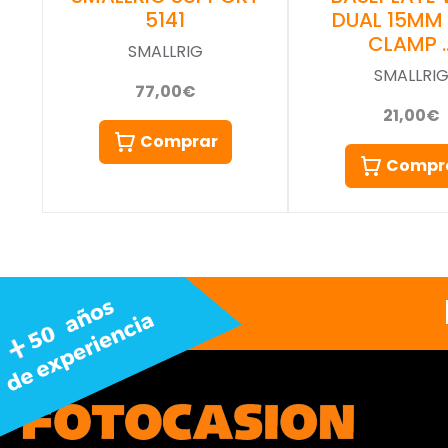
5141
DUAL 15MM
CLAMP 
SMALLRIG
SMALLRI
77,00€
21,00€
Comprar
Compr