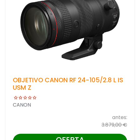
OBJETIVO CANON RF 24-105/2.8 L IS
USM Z
CANON
antes:
3.879,00 €
OFERTA