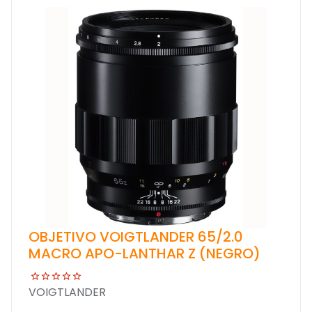
OBJETIVO VOIGTLANDER 65/2.0
MACRO APO-LANTHAR Z (NEGRO)
VOIGTLANDER