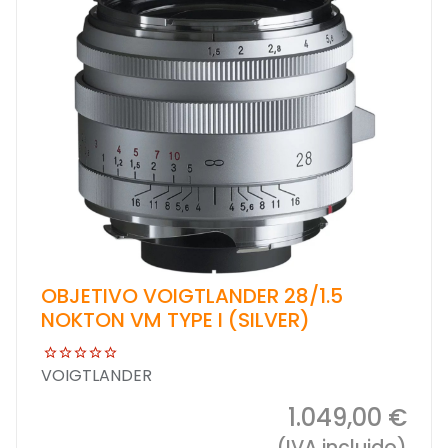
OBJETIVO VOIGTLANDER 28/1.5
NOKTON VM TYPE I (SILVER)
VOIGTLANDER
1.049,00 €
(IVA incluido)