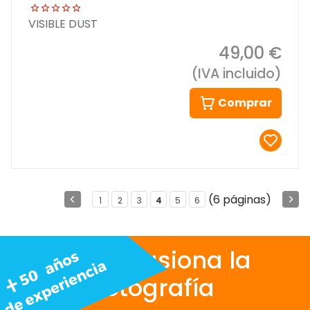
VISIBLE DUST
49,00 €
(IVA incluido)
Comprar
(6 páginas)
1
2
3
4
5
6
Nos apasiona la
fotografía