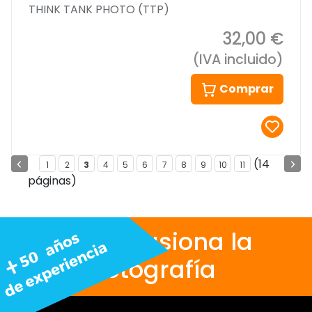
THINK TANK PHOTO (TTP)
32,00 €
(IVA incluido)
Comprar
(14
1
2
3
4
5
6
7
8
9
10
11
páginas)
Nos apasiona la
fotografía