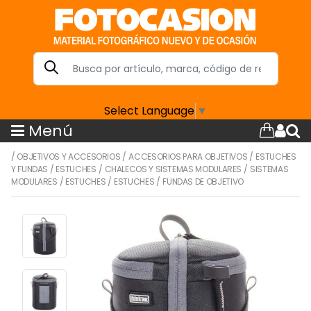
Select Language
▼
Menú
/
OBJETIVOS Y ACCESORIOS
/
ACCESORIOS PARA OBJETIVOS
/
ESTUCHES
Y FUNDAS
/
ESTUCHES
/
CHALECOS Y SISTEMAS MODULARES
/
SISTEMAS
MODULARES
/
ESTUCHES
/
ESTUCHES
/
FUNDAS DE OBJETIVO