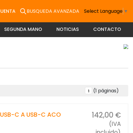
CUENTA
BUSQUEDA AVANZADA
Select Language
▼
SEGUNDA MANO
NOTICIAS
CONTACTO
(1 páginas)
1
142,00 €
 USB-C A USB-C ACO
(IVA
incluido)