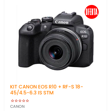
KIT CANON EOS R10 + RF-S 18-
45/4.5-6.3 IS STM
CANON