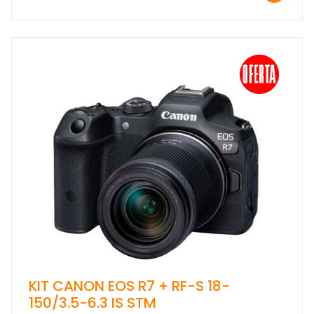
KIT CANON EOS R7 + RF-S 18-
150/3.5-6.3 IS STM