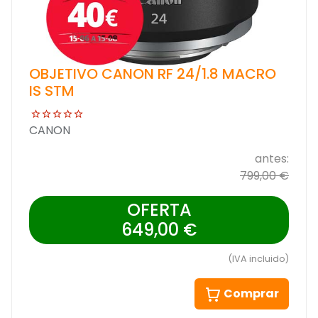
OBJETIVO CANON RF 24/1.8 MACRO
IS STM
CANON
antes:
799,00 €
OFERTA
649,00 €
(IVA incluido)
Comprar