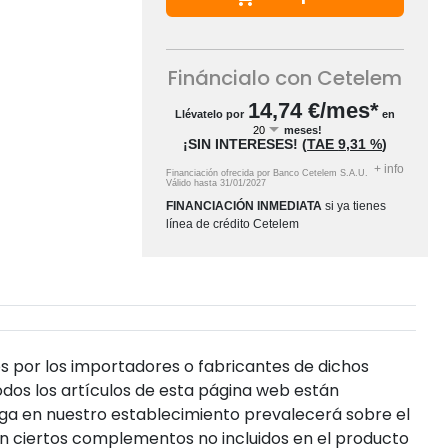
Fináncialo con Cetelem
14,74
€/mes*
Llévatelo por
en
meses!
¡SIN INTERESES!
(
TAE
9,31 %
)
+
info
Financiación ofrecida por Banco Cetelem S.A.U.
Válido hasta
31/01/2027
FINANCIACIÓN INMEDIATA
si ya tienes
línea de crédito Cetelem
s por los importadores o fabricantes de dichos
dos los artículos de esta página web están
enga en nuestro establecimiento prevalecerá sobre el
n ciertos complementos no incluidos en el producto