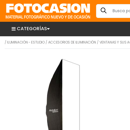
CATEGORÍAS
/
ILUMINACIÓN - ESTUDIO
/
ACCESORIOS DE ILUMINACIÓN
/
VENTANAS Y SUS 