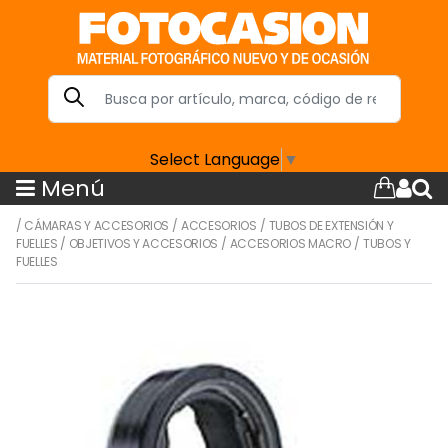
Select Language
▼
Menú
/
CÁMARAS Y ACCESORIOS
/
ACCESORIOS
/
TUBOS DE EXTENSIÓN Y
FUELLES
/
OBJETIVOS Y ACCESORIOS
/
ACCESORIOS MACRO
/
TUBOS Y
FUELLES