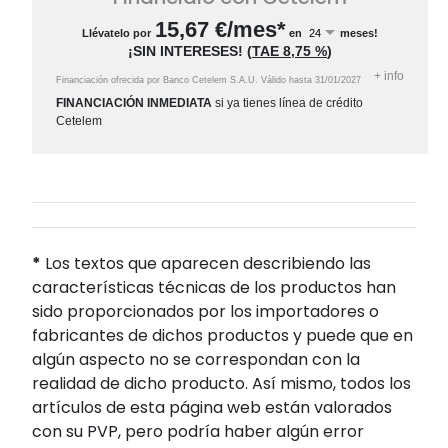
15,67
€/mes*
Llévatelo por
en
meses!
¡SIN INTERESES!
(
TAE
8,75 %
)
+
info
Financiación ofrecida por Banco Cetelem S.A.U.
Válido hasta
31/01/2027
FINANCIACIÓN INMEDIATA
si ya tienes línea de crédito
Cetelem
*
Los textos que aparecen describiendo las
características técnicas de los productos han
sido proporcionados por los importadores o
fabricantes de dichos productos y puede que en
algún aspecto no se correspondan con la
realidad de dicho producto. Así mismo, todos los
artículos de esta página web están valorados
con su PVP, pero podría haber algún error