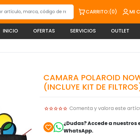
CARRITO:
(0)
MI 
INICIO
OFERTAS
SERVICIOS
OUTLET
CAMARA POLAROID NOW
(INCLUYE KIT DE FILTROS
Comenta y valora este artíc
¿Dudas? Accede a nuestros e
WhatsApp.