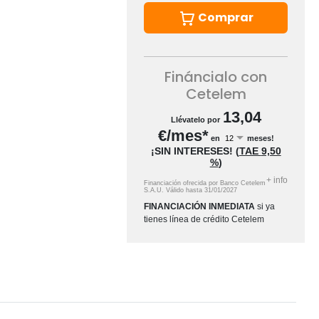
Comprar
Fináncialo con
Cetelem
13,04
Llévatelo por
€/mes*
en
meses!
¡SIN INTERESES!
(
TAE
9,50
%
)
+
info
Financiación ofrecida por Banco Cetelem
S.A.U.
Válido hasta
31/01/2027
FINANCIACIÓN INMEDIATA
si ya
tienes línea de crédito Cetelem