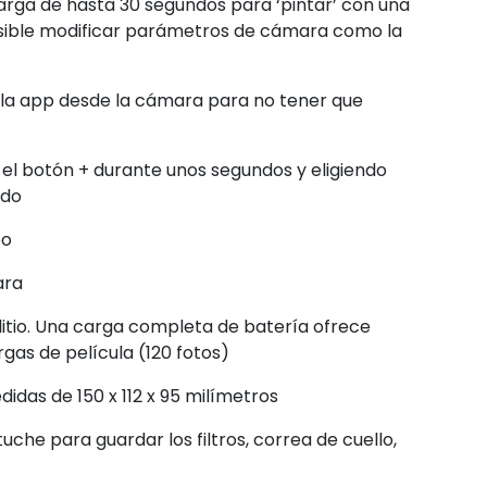
arga de hasta 30 segundos para ‘pintar’ con una
osible modificar parámetros de cámara como la
e la app desde la cámara para no tener que
l botón + durante unos segundos y eligiendo
ado
po
ara
litio. Una carga completa de batería ofrece
gas de película (120 fotos)
idas de 150 x 112 x 95 milímetros
stuche para guardar los filtros, correa de cuello,