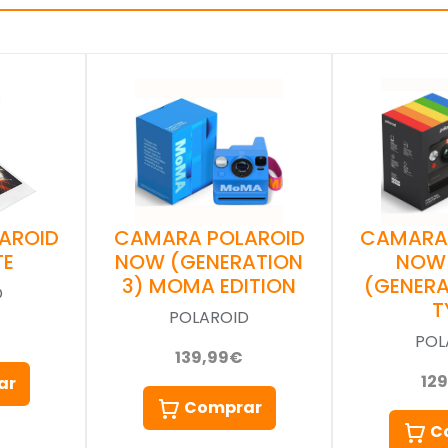
AROID
CAMARA POLAROID
CAMARA
TE
NOW (GENERATION
NOW
3) MOMA EDITION
(GENERA
D
T
POLAROID
POL
139,99€
12
ar
Comprar
C