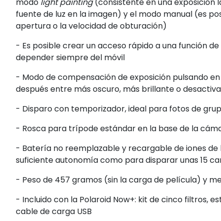
modo
light painting
(consistente en una exposición l
fuente de luz en la imagen) y el modo manual (es p
apertura o la velocidad de obturación)
- Es posible crear un acceso rápido a una función d
depender siempre del móvil
- Modo de compensación de exposición pulsando en e
después entre más oscuro, más brillante o desactiv
- Disparo con temporizador, ideal para fotos de gru
- Rosca para trípode estándar en la base de la cám
- Batería no reemplazable y recargable de iones de 
suficiente autonomía como para disparar unas 15 car
- Peso de 457 gramos (sin la carga de película) y med
- Incluido con la Polaroid Now+: kit de cinco filtros, e
cable de carga USB