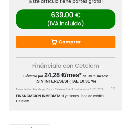
¡Este artículo tiene portes gratis!
639,00 €
(IVA incluido)
Comprar
Fináncialo con Cetelem
24,28
€/mes*
Llévatelo por
en
meses!
¡SIN INTERESES!
(
TAE
10,91 %
)
+
info
Financiación ofrecida por Banco Cetelem S.A.U.
Válido hasta
31/01/2027
FINANCIACIÓN INMEDIATA
si ya tienes línea de crédito
Cetelem