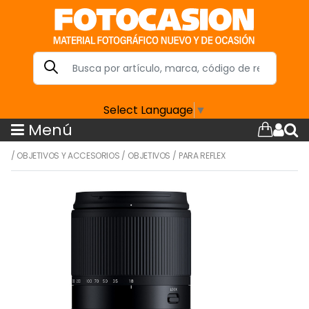
Select Language
▼
Menú
/
OBJETIVOS Y ACCESORIOS
/
OBJETIVOS
/
PARA REFLEX