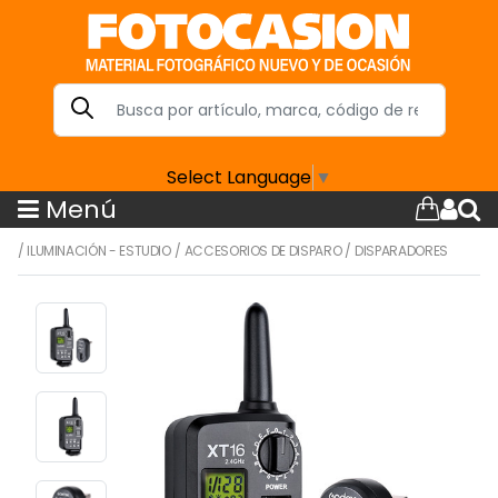
Select Language
▼
Menú
/
ILUMINACIÓN - ESTUDIO
/
ACCESORIOS DE DISPARO
/
DISPARADORES