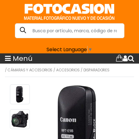
Select Language
▼
Menú
/
CÁMARAS Y ACCESORIOS
/
ACCESORIOS
/
DISPARADORES