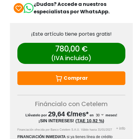
¿Dudas? Accede a nuestros
especialistas por WhatsApp.
¡Este artículo tiene portes gratis!
780,00 €
(IVA incluido)
Comprar
Fináncialo con Cetelem
29,64
€/mes*
Llévatelo por
en
meses!
¡SIN INTERESES!
(
TAE
10,92 %
)
+
info
Financiación ofrecida por Banco Cetelem S.A.U.
Válido hasta
31/01/2027
FINANCIACIÓN INMEDIATA
si ya tienes línea de crédito