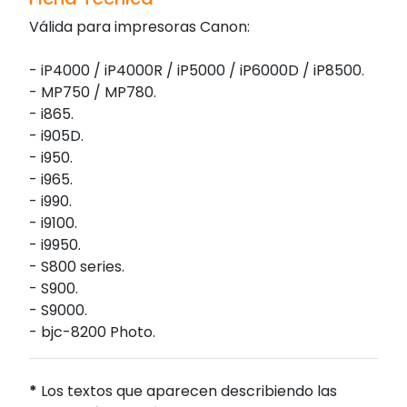
Válida para impresoras Canon:
- iP4000 / iP4000R / iP5000 / iP6000D / iP8500.
- MP750 / MP780.
- i865.
- i905D.
- i950.
- i965.
- i990.
- i9100.
- i9950.
- S800 series.
- S900.
- S9000.
- bjc-8200 Photo.
*
Los textos que aparecen describiendo las