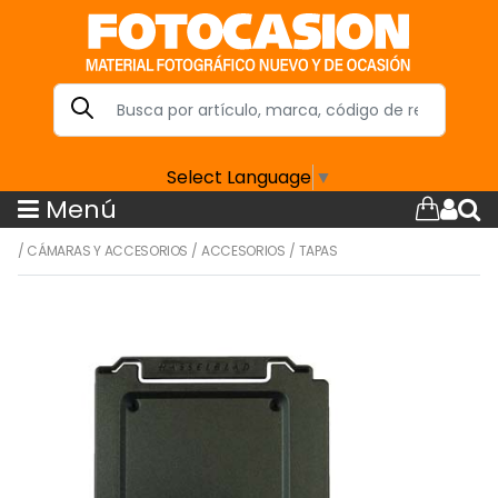
Select Language
▼
Menú
/
CÁMARAS Y ACCESORIOS
/
ACCESORIOS
/
TAPAS