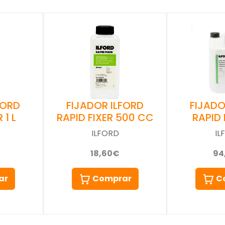
FORD
FIJADOR ILFORD
FIJADO
 1 L
RAPID FIXER 500 CC
RAPID 
ILFORD
IL
18,60€
94
ar
Comprar
C