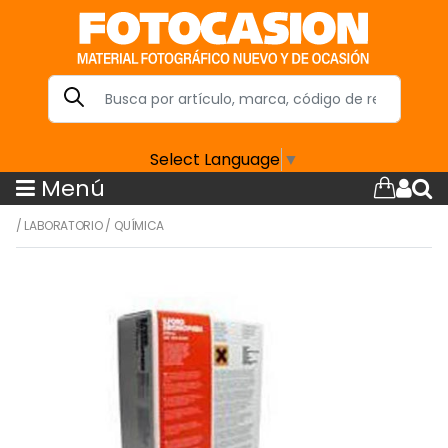
Select Language
▼
Menú
/
LABORATORIO
/
QUÍMICA