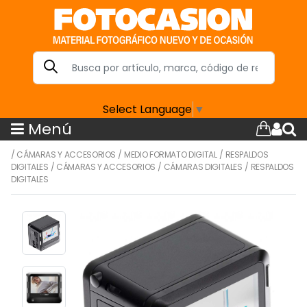
Select Language
▼
Menú
/
CÁMARAS Y ACCESORIOS
/
MEDIO FORMATO DIGITAL
/
RESPALDOS
DIGITALES
/
CÁMARAS Y ACCESORIOS
/
CÁMARAS DIGITALES
/
RESPALDOS
DIGITALES