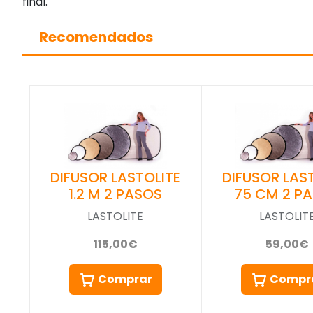
final.
Recomendados
DIFUSOR LASTOLITE
DIFUSOR LAS
1.2 M 2 PASOS
75 CM 2 P
LASTOLITE
LASTOLIT
115,00€
59,00€
Comprar
Compr