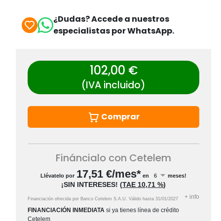
¿Dudas? Accede a nuestros
especialistas por WhatsApp.
102,00 €
(IVA incluido)
Comprar
Fináncialo con Cetelem
17,51
€/mes*
Llévatelo por
en
meses!
¡SIN INTERESES!
(
TAE
10,71 %
)
+
info
Financiación ofrecida por Banco Cetelem S.A.U.
Válido hasta
31/01/2027
FINANCIACIÓN INMEDIATA
si ya tienes línea de crédito
Cetelem