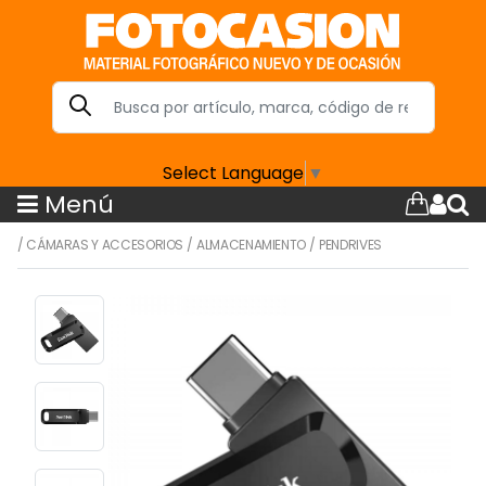
Select Language
▼
Menú
/
CÁMARAS Y ACCESORIOS
/
ALMACENAMIENTO
/
PENDRIVES