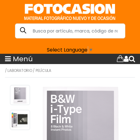
Select Language
▼
Menú
/
LABORATORIO
/
PELÍCULA