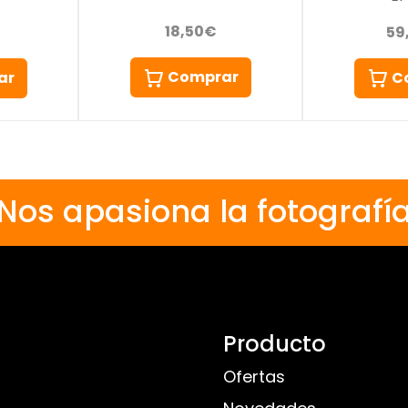
18,50€
59
Comprar
C
ar
Nos apasiona la fotografí
Producto
Ofertas