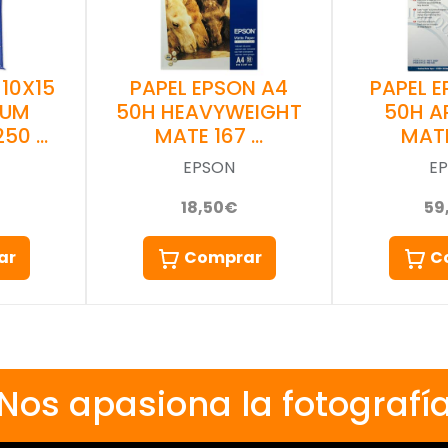
PAPEL EPSON A4
PAPEL 
 10X15
50H HEAVYWEIGHT
50H A
IUM
MATE 167 …
MATE
250 …
EPSON
E
18,50€
59
Comprar
C
ar
Nos apasiona la fotografí