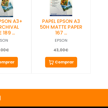
EPSON A3+
PAPEL EPSON A3
RCHIVAL
50H MATTE PAPER
 189 …
167 …
PSON
EPSON
,00€
43,00€
omprar
Comprar
a