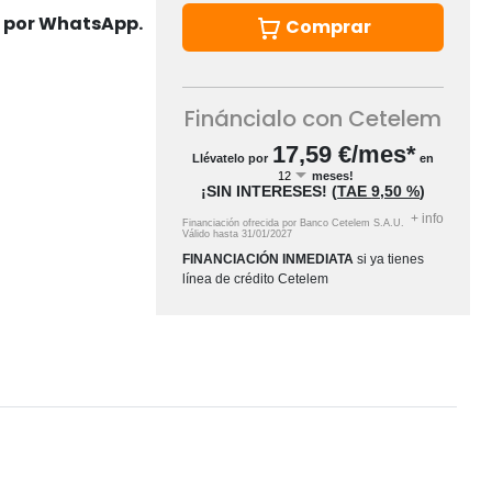
s por WhatsApp.
Comprar
Fináncialo con Cetelem
17,59
€/mes*
Llévatelo por
en
meses!
¡SIN INTERESES!
(
TAE
9,50 %
)
+
info
Financiación ofrecida por Banco Cetelem S.A.U.
Válido hasta
31/01/2027
FINANCIACIÓN INMEDIATA
si ya tienes
línea de crédito Cetelem