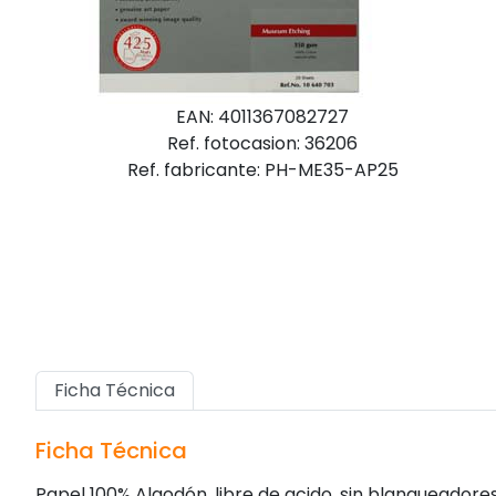
EAN: 4011367082727
Ref. fotocasion: 36206
Ref. fabricante: PH-ME35-AP25
Ficha Técnica
Ficha Técnica
Papel 100% Algodón, libre de acido, sin blanqueador