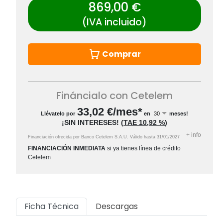
869,00 €
(IVA incluido)
Comprar
Fináncialo con Cetelem
33,02
€/mes*
Llévatelo por
en
meses!
¡SIN INTERESES!
(
TAE
10,92 %
)
+
info
Financiación ofrecida por Banco Cetelem S.A.U.
Válido hasta
31/01/2027
FINANCIACIÓN INMEDIATA
si ya tienes línea de crédito
Cetelem
Ficha Técnica
Descargas