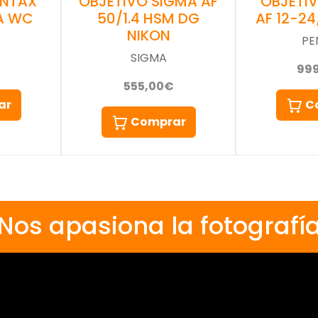
OBJETIVO SIGMA AF
OBJETI
ENTAX
50/1.4 HSM DG
AF 12-24
DA WC
NIKON
PE
SIGMA
99
555,00€
C
ar
Comprar
Nos apasiona la fotografí