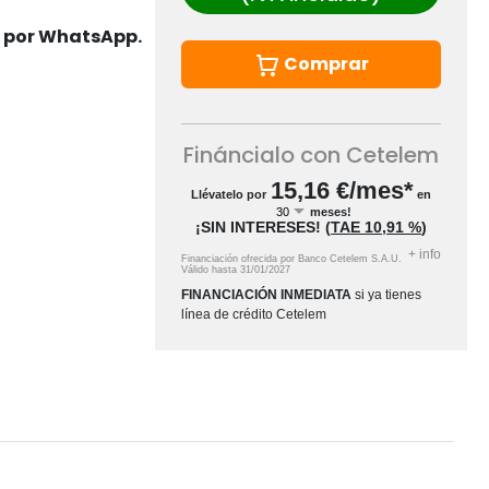
s por WhatsApp.
Comprar
Fináncialo con Cetelem
15,16
€/mes*
Llévatelo por
en
meses!
¡SIN INTERESES!
(
TAE
10,91 %
)
+
info
Financiación ofrecida por Banco Cetelem S.A.U.
Válido hasta
31/01/2027
FINANCIACIÓN INMEDIATA
si ya tienes
línea de crédito Cetelem