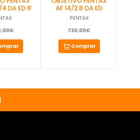
VO PENTAX
OBJETIVO PENTAX
/4 DA ED IF
AF 14/2.8 DA ED
NTAX
PENTAX
9,00€
730,00€
omprar
Comprar
a