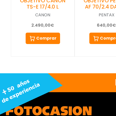
OBJETIVO CANON
OBJETIVO P
TS-E 17/4.0 L
AF 70/2.4 
CANON
PENTAX
2.490,00€
640,00€
Comprar
Compr