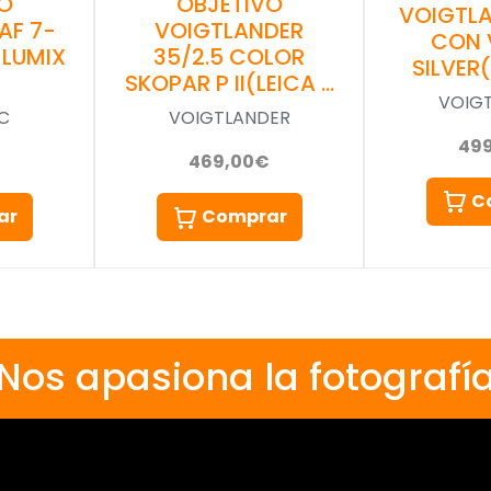
O
OBJETIVO
VOIGTLA
AF 7-
VOIGTLANDER
CON 
 LUMIX
35/2.5 COLOR
SILVER
SKOPAR P II(LEICA …
VOIG
C
VOIGTLANDER
49
469,00€
C
ar
Comprar
Nos apasiona la fotografí