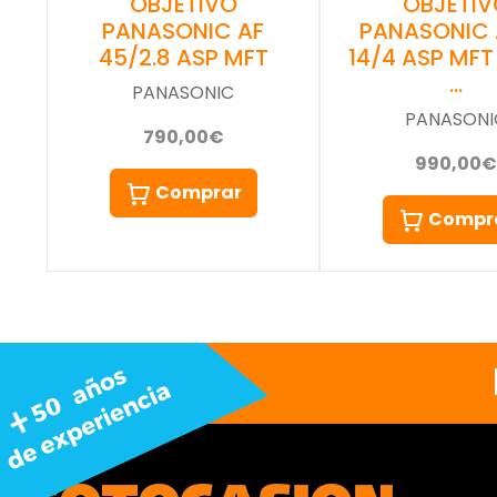
OBJETIVO
OBJETIV
PANASONIC AF
PANASONIC 
45/2.8 ASP MFT
14/4 ASP MFT
…
PANASONIC
PANASONI
790,00€
990,00€
Comprar
Compr