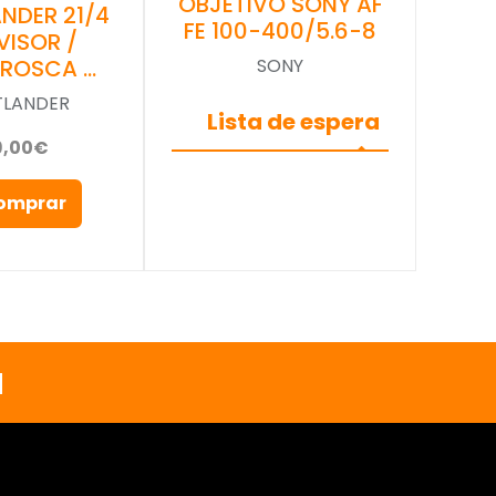
OBJETIVO SONY AF
NDER 21/4
FE 100-400/5.6-8
VISOR /
(ROSCA …
SONY
TLANDER
Lista de espera
9,00€
omprar
a