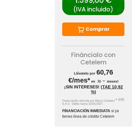
1.599,00 €
(IVA incluido)
Comprar
Fináncialo con
Cetelem
60,76
Llévatelo por
€/mes*
en
meses!
¡SIN INTERESES!
(
TAE
10,92
%
)
+
info
Financiación ofrecida por Banco Cetelem
S.A.U.
Válido hasta
31/01/2027
FINANCIACIÓN INMEDIATA
si ya
tienes línea de crédito Cetelem