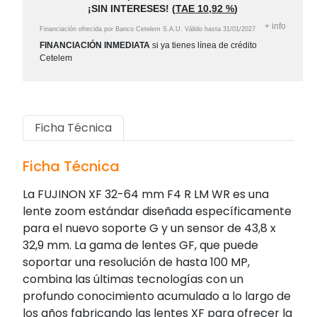
¡SIN INTERESES!
(
TAE
10,92 %
)
+
info
Financiación ofrecida por Banco Cetelem S.A.U.
Válido hasta
31/01/2027
FINANCIACIÓN INMEDIATA
si ya tienes línea de crédito
Cetelem
Ficha Técnica
Ficha Técnica
La FUJINON XF 32-64 mm F4 R LM WR es una
lente zoom estándar diseñada específicamente
para el nuevo soporte G y un sensor de 43,8 x
32,9 mm. La gama de lentes GF, que puede
soportar una resolución de hasta 100 MP,
combina las últimas tecnologías con un
profundo conocimiento acumulado a lo largo de
los años fabricando las lentes XF para ofrecer la