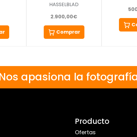
HASSELBLAD
50
2.900,00€
C
ar
Comprar
Nos apasiona la fotografí
Producto
Ofertas