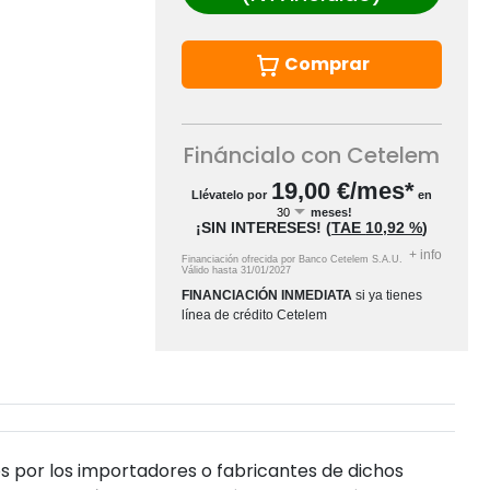
Comprar
Fináncialo con Cetelem
19,00
€/mes*
Llévatelo por
en
meses!
¡SIN INTERESES!
(
TAE
10,92 %
)
+
info
Financiación ofrecida por Banco Cetelem S.A.U.
Válido hasta
31/01/2027
FINANCIACIÓN INMEDIATA
si ya tienes
línea de crédito Cetelem
s por los importadores o fabricantes de dichos