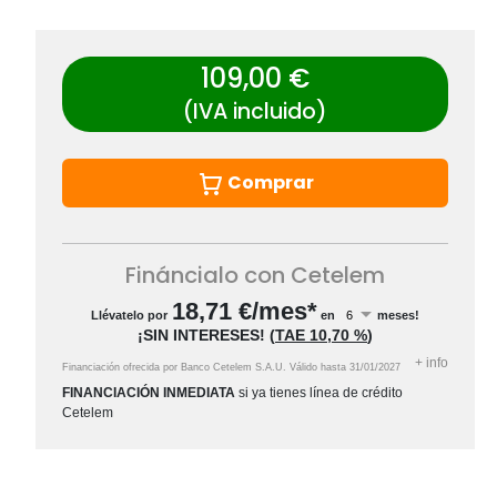
109,00 €
(IVA incluido)
Comprar
Fináncialo con Cetelem
18,71
€/mes*
Llévatelo por
en
meses!
¡SIN INTERESES!
(
TAE
10,70 %
)
+
info
Financiación ofrecida por Banco Cetelem S.A.U.
Válido hasta
31/01/2027
FINANCIACIÓN INMEDIATA
si ya tienes línea de crédito
Cetelem