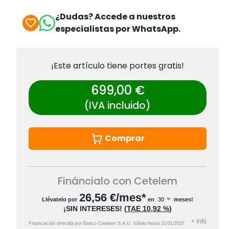
¿Dudas? Accede a nuestros
especialistas por WhatsApp.
¡Este artículo tiene portes gratis!
699,00 €
(IVA incluido)
Comprar
Fináncialo con Cetelem
26,56
€/mes*
Llévatelo por
en
meses!
¡SIN INTERESES!
(
TAE
10,92 %
)
+
info
Financiación ofrecida por Banco Cetelem S.A.U.
Válido hasta
31/01/2027