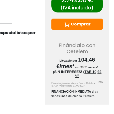
2.749,00 €
(IVA incluido)
Comprar
specialistas por
Fináncialo con
Cetelem
104,46
Llévatelo por
€/mes*
en
meses!
¡SIN INTERESES!
(
TAE
10,92
%
)
+
info
Financiación ofrecida por Banco Cetelem
S.A.U.
Válido hasta
31/01/2027
FINANCIACIÓN INMEDIATA
si ya
tienes línea de crédito Cetelem