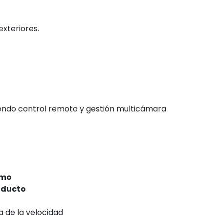
xteriores.
yendo control remoto y gestión multicámara
emo
roducto
a de la velocidad