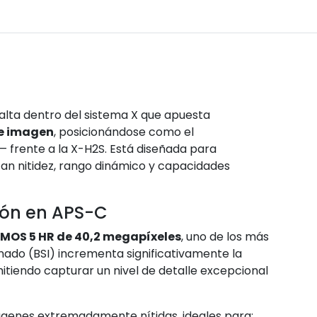
lta dentro del sistema X que apuesta
de imagen
, posicionándose como el
frente a la X-H2S. Está diseñada para
zan nitidez, rango dinámico y capacidades
ión en APS-C
MOS 5 HR de 40,2 megapíxeles
, uno de los más
ado (BSI) incrementa significativamente la
itiendo capturar un nivel de detalle excepcional
ágenes extremadamente nítidas, ideales para: