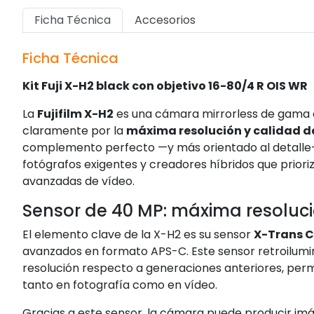
Ficha Técnica
Accesorios
Ficha Técnica
Kit Fuji X-H2 black con objetivo 16-80/4 R OIS WR
La
Fujifilm X-H2
es una cámara mirrorless de gama a
claramente por la
máxima resolución y calidad 
complemento perfecto —y más orientado al detalle— 
fotógrafos exigentes y creadores híbridos que priori
avanzadas de vídeo.
Sensor de 40 MP: máxima resoluc
El elemento clave de la X-H2 es su sensor
X-Trans C
avanzados en formato APS-C. Este sensor retroilumin
resolución respecto a generaciones anteriores, perm
tanto en fotografía como en vídeo.
Gracias a este sensor, la cámara puede producir im