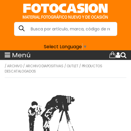
Select Language
▼
Menú
/
ARCHIVO
/
ARCHIVO DIAPOSITIVAS
/
OUTLET
/
PRODUCTOS
DESCATALOGADOS